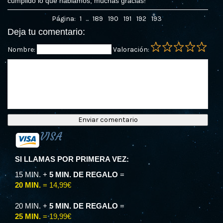
cumplido lo que hablamos, muchas gracias!
Página:
1
...
189
190
191
192
193
Deja tu comentario:
Nombre:
Valoración:
VISA
SI LLAMAS POR PRIMERA VEZ:
15 MIN. +
5 MIN. DE REGALO
=
20 MIN.
= 14,99€
20 MIN. +
5 MIN. DE REGALO
=
25 MIN.
= 19,99€