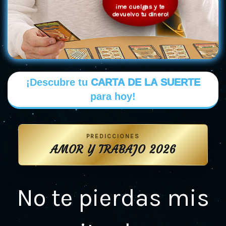
¡me cuelgas y te
devuelvo tu dinero!
¡Descubre tu
CARTA DE LA SUERTE
para hoy!
PREDICCIONES
AMOR Y TRABAJO 2026
No te pierdas mis