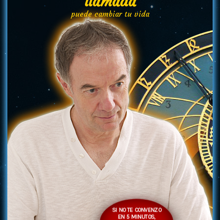
llamada
puede cambiar tu vida
SI NO TE CONVENZO
EN 5 MINUTOS,